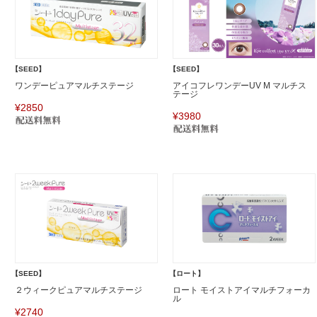
【SEED】
【SEED】
ワンデーピュアマルチステージ
アイコフレワンデーUV M マルチス
テージ
¥2850
¥3980
【SEED】
【ロート】
２ウィークピュアマルチステージ
ロート モイストアイマルチフォーカ
ル
¥2740