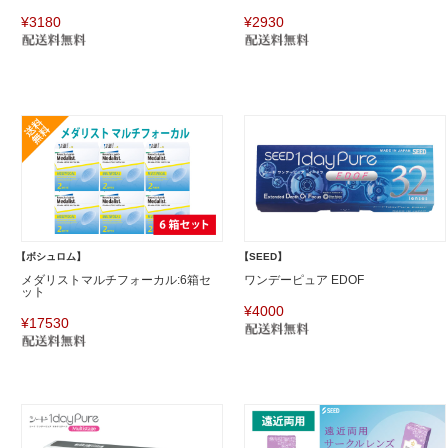
¥3180
¥2930
【ボシュロム】
【SEED】
メダリストマルチフォーカル:6箱セ
ワンデーピュア EDOF
ット
¥4000
¥17530