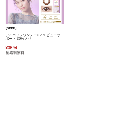
【SEED】
アイコフレワンデーUV M ビューサ
ポート 30枚入り
¥3594