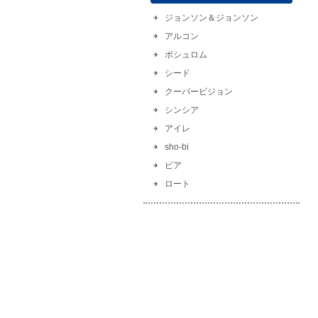
ジョンソン＆ジョンソン
アルコン
ボシュロム
シード
クーパービジョン
シンシア
アイレ
sho-bi
ピア
ロート